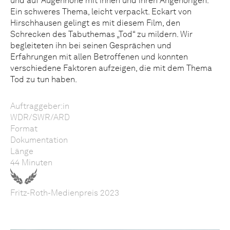
und auf Augenhöhe mit ihnen und ihren Angehörigen.
Ein schweres Thema, leicht verpackt. Eckart von
Hirschhausen gelingt es mit diesem Film, den
Schrecken des Tabuthemas „Tod“ zu mildern. Wir
begleiteten ihn bei seinen Gesprächen und
Erfahrungen mit allen Betroffenen und konnten
verschiedene Faktoren aufzeigen, die mit dem Thema
Tod zu tun haben.
Auftraggeber:in
WDR/SWR/ARD
Format
Dokumentation
Länge
44 Minuten
Fritz-Roth-Medienpreis 2023