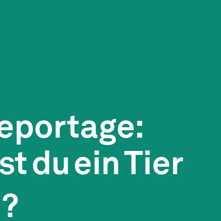
eportage:
st
du
ein
Tier
n?