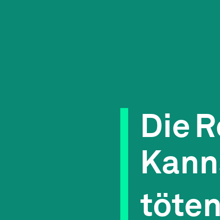
Die
R
Kann
töte