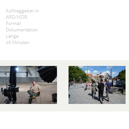
Auftraggeber:in
ARD/WDR
Format
Dokumentation
Länge
45 Minuten